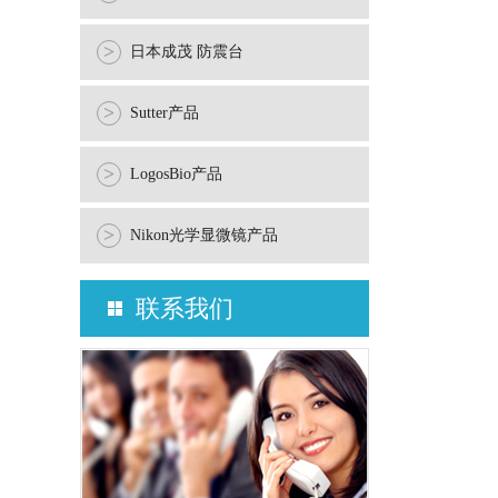
>
日本成茂 防震台
>
Sutter产品
>
LogosBio产品
>
Nikon光学显微镜产品
联系我们