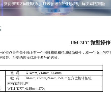
示
UM-3FC 微型操
号的特点是在每个轴上有一个同轴粗糙和精细移动机件，和一个微小的空
替吸管。台架的选择取决于型号的选择。
粗
调
X14mm,Y14mm,Z14mm,
围
微
调
X6mm,Y6mm,Z6mm,250μm全方位旋转按钮
附有旋转机件
量
W111
*D77*H138mm,270g