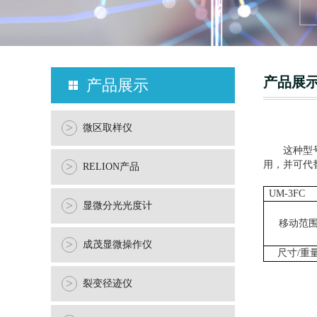
产品展
产品展示
>
微区取样仪
这种型
用，并可代
>
RELION产品
UM-3FC
>
显微分光光度计
移动范
>
成茂显微操作仪
尺寸/重
>
裂变径迹仪