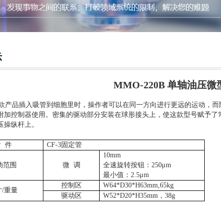
示
MMO-220B 单轴油压
产品插入吸管到细胞里时，操作者可以在同一方向进行更远的运动，而
附加控制器使用。密集的驱动部分安装在球形接头上，使这款型号赋予了
压操纵杆上。
 件
CF-3固定管
10mm
动范围
微 调
全速旋转按钮：250μm
最小值：2.5μm
控制区
W64*D30*H63mm,65kg
/重量
驱动区
W52*D20*H35mm，38g