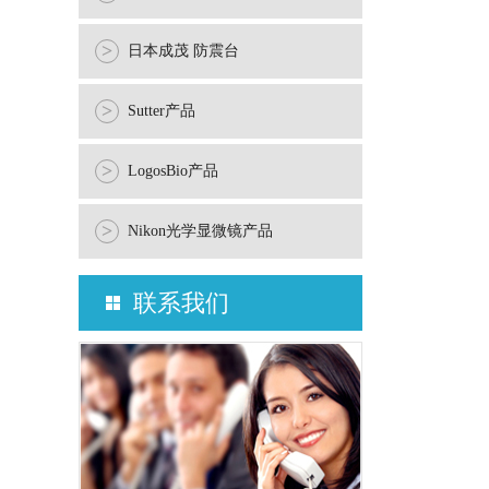
>
日本成茂 防震台
>
Sutter产品
>
LogosBio产品
>
Nikon光学显微镜产品
联系我们