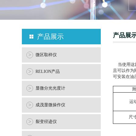
产品展
产品展示
>
微区取样仪
当使用这款
且可以作为
>
RELION产品
可安装在油
>
显微分光光度计
附
运
>
成茂显微操作仪
尺寸
>
裂变径迹仪