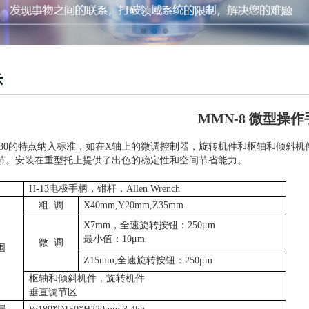
示
MMN-8 微型操作
-330的特点纳入标准，如在X轴上的微调控制器，旋转机件和枢轴和倾斜
节。安装在重型托上提供了出色的稳定性和空间节省能力。
H-13电极手柄，钳杆，Allen Wrench
粗
调
X40mm,Y20mm,Z35mm
X7mm，全速旋转按钮：250μm
最小值：10μm
微
调
围
Z15mm,全速旋转按钮：250μm
枢轴和倾斜机件，旋转机件
垂直调节区