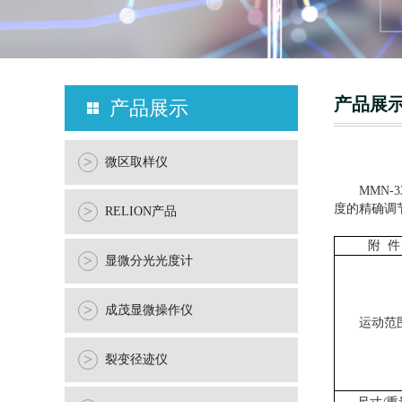
产品展
产品展示
>
微区取样仪
MMN
度的精确调
>
RELION产品
附
件
>
显微分光光度计
>
成茂显微操作仪
运动范
>
裂变径迹仪