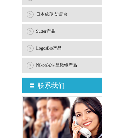
>
日本成茂 防震台
>
Sutter产品
>
LogosBio产品
>
Nikon光学显微镜产品
联系我们