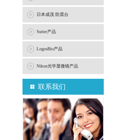
>
日本成茂 防震台
>
Sutter产品
>
LogosBio产品
>
Nikon光学显微镜产品
联系我们