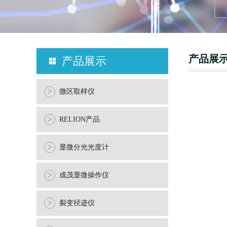
产品展
产品展示
>
微区取样仪
>
RELION产品
>
显微分光光度计
>
成茂显微操作仪
>
裂变径迹仪