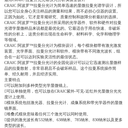
CRAIC 阿波罗™拉曼分光计为简单迅速的显微拉曼光谱学设计，所
以您可以全身心关注样品的测量和结果，而不必担心仪器的设置。
正因为如此，它才是常规研究、质量控制和故障分析最好的选择。
CRAIC 阿波罗™拉曼分光计所采用的光学器件、软件和硬件对拉曼
光谱学显微样品来说都是最优化的。它最适合于用在快速、非破坏
性的分析上，这类分析出现在生命科学、材料科学、化学和物理学
等领域。
CRAIC 阿波罗™拉曼分光计为模块设计，每个模块都带有激光激发
装置、光学界面、拉曼分光计和软件。模块带有不同激光波长，组
合在一起可以达到实验灵活性的最佳状态。
CRAIC 阿波罗™拉曼分光计的全固化设计可以让它迅速测出显微样
品的拉曼散射，非常容易且不会破坏样品。这个拉曼系统操作简
单、经久耐用，并且经济实用。
主要特点
可以附加到多种类型光学显微镜上。
可以单独使用，也可以放在CRAIC紫外-可见-近红外光显微分光光
度计上使用。
模块系统包括激光器、拉曼分光计、成像系统和带光学器件的显微
镜界面。
堆叠式模块意味着任何三个激光可以同时使用。
提供的激光波长有532纳米、638纳米、785纳米、830纳米以及更多
类型的波长。