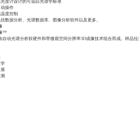
光光度计设计的可追踪光谱学标准
自动操作
品温度控制
包括数据分析、光谱数据库、图像分析软件以及更多。
像
像™
由自动光谱分析软硬件和带微观空间分辨率3D成像技术组合而成。样品拉
器
量学
发展
检测
备