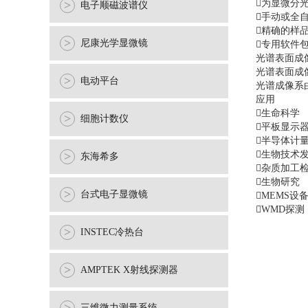
为显微分
>
电子顺磁波谱仪
手动或全
精确的样
>
尼康光学显微镜
专用软件
光谱表面成
光谱表面成
>
电动平台
光谱成像系
应用
生命科学
>
细胞计数仪
平板显示
半导体计
生物技术
>
东海希多
杂质加工
生物研究
>
台式电子显微镜
MEMS设
WMD探测
>
INSTEC冷热台
>
AMPTEK X射线探测器
三维微力测量系统