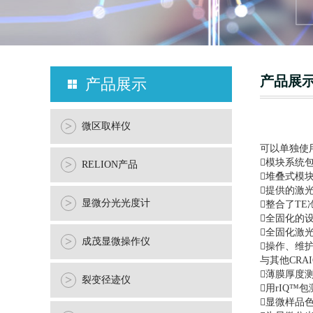
产品展
产品展示
>
微区取样仪
可以单独使
模块系统
>
RELION产品
堆叠式模
提供的激光
>
显微分光光度计
整合了T
全固化的
全固化激
>
成茂显微操作仪
操作、维
与其他CRA
薄膜厚度
>
裂变径迹仪
用rIQ™
显微样品