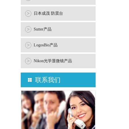
>
日本成茂 防震台
>
Sutter产品
>
LogosBio产品
>
Nikon光学显微镜产品
联系我们