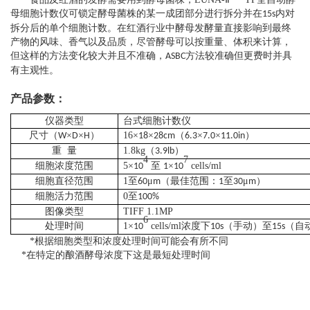
母细胞计数仪可锁定酵母菌株的某一成团部分进行拆分并在
内对
15s
拆分后的单个细胞计数。在红酒行业中酵母发酵量直接影响到最终
产物的风味、香气以及品质，尽管酵母可以按重量、体积来计算，
但这样的方法变化较大并且不准确，
方法较准确但更费时并具
ASBC
有主观性。
产品参数：
仪器类型
台式细胞计数仪
尺寸（
×
×
）
16
×
×
（
×
×
）
W
D
H
18
28cm
6.3
7.0
11.0in
重 量
1.8kg
（
）
3.9lb
4
7
细胞浓度范围
5
×
至
×
cells/ml
10
1
10
细胞直径范围
1
至
μ
（最佳范围：
至
μ
）
60
m
1
30
m
细胞活力范围
0
至
100%
图像类型
TIFF 1.1MP
6
处理时间
1
×
cells/ml
浓度下
（手动）至
（自
10
10s
15s
*
根据细胞类型和浓度处理时间可能会有所不同
*
在特定的酿酒酵母浓度下这是最短处理时间