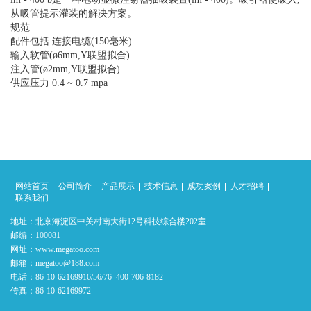
从吸管提示灌装的解决方案。
规范
配件包括 连接电缆(150毫米)
输入软管(ø6mm,Y联盟拟合)
注入管(ø2mm,Y联盟拟合)
供应压力 0.4 ~ 0.7 mpa
网站首页
公司简介
产品展示
技术信息
成功案例
人才招聘
联系我们
地址：北京海淀区中关村南大街12号科技综合楼202室
邮编：100081
网址：www.megatoo.com
邮箱：megatoo@188.com
电话：86-10-62169916/56/76 400-706-8182
传真：86-10-62169972