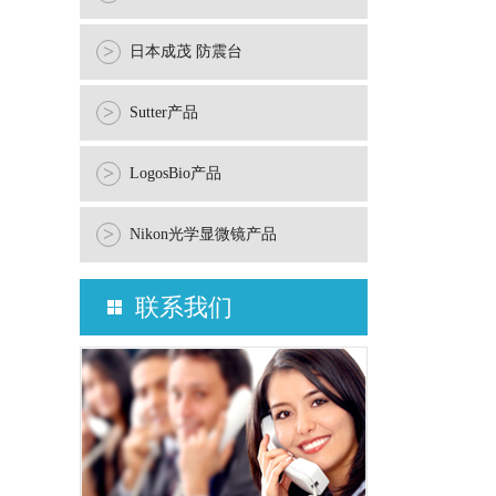
>
日本成茂 防震台
>
Sutter产品
>
LogosBio产品
>
Nikon光学显微镜产品
联系我们