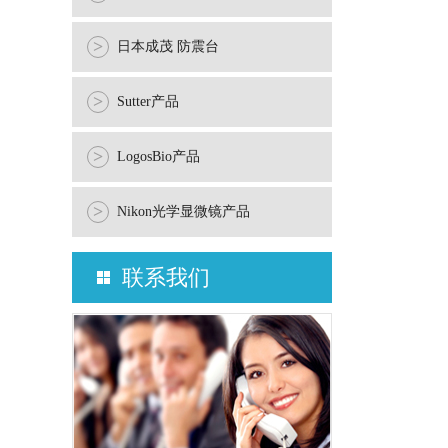
>
日本成茂 防震台
>
Sutter产品
>
LogosBio产品
>
Nikon光学显微镜产品
联系我们