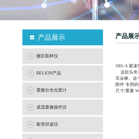
产品展
产品展示
>
微区取样仪
SRS-A 紧
这款头夹装
>
RELION产品
耳朵棒。这
附件 专用
>
显微分光光度计
尺寸/重量 W3
>
成茂显微操作仪
>
裂变径迹仪