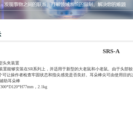
示
SRS-A
凑型头夹装置
置能够安装在SR系列上，并适用于新型的大老鼠和小老鼠。由于头部较
个可让操作者检查牢固状态和指尖感觉是否良好。耳朵棒尖可由使用目的
的辅助耳朵棒
00*D120*H77mm，2.1kg