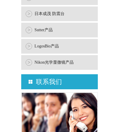
>
日本成茂 防震台
>
Sutter产品
>
LogosBio产品
>
Nikon光学显微镜产品
联系我们