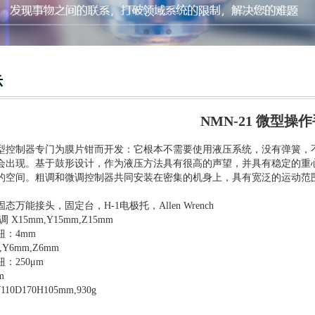
示
NMN-21 微型操
型控制器专门为膜片钳而开发：它根本不需要使用液压系统，没有弹簧，
会出现。基于鼓形设计，作为液压方法具有很高的声望，并具有稳定的重
的空间。粗调和微调控制器共同安装在密集的机身上，具有宽泛的运动范
2固态万能接头，固定台，H-1电极托，Allen Wrench
X15mm,Y15mm,Z15mm
钮：4mm
Y6mm,Z6mm
：250μm
m
10D170H105mm,930g