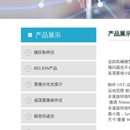
产品展
产品展示
>
微区取样仪
这款机械微
懂问题也不
>
RELION产品
装需要很小
>
显微分光光度计
附件 UST-
运动范围 粗调 
全速旋转按
>
成茂显微操作仪
微调 X6mm,
全速旋转按钮
最小值：1μ
>
裂变径迹仪
尺寸/重量 W1