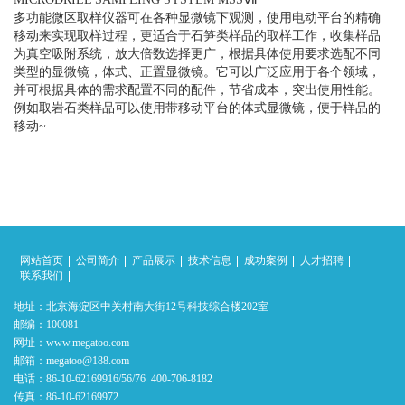
多功能微区取样仪器可在各种显微镜下观测，使用电动平台的精确
移动来实现取样过程，更适合于石笋类样品的取样工作，收集样品
为真空吸附系统，放大倍数选择更广，根据具体使用要求选配不同
类型的显微镜，体式、正置显微镜。它可以广泛应用于各个领域，
并可根据具体的需求配置不同的配件，节省成本，突出使用性能。
例如取岩石类样品可以使用带移动平台的体式显微镜，便于样品的
移动~
网站首页
公司简介
产品展示
技术信息
成功案例
人才招聘
联系我们
地址：北京海淀区中关村南大街12号科技综合楼202室
邮编：100081
网址：www.megatoo.com
邮箱：megatoo@188.com
电话：86-10-62169916/56/76 400-706-8182
传真：86-10-62169972