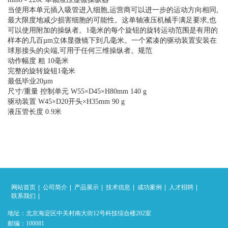
当使用本单元插入吸管进入细胞,运营商可以进一步的运动方向相同,
最大限度地减少损害细胞的可能性。这单轴液压机械手满足要求,也
可以使用附加的操纵者。1毫米的每个旋钮的旋转运动范围是有用的
样本的几百µm立体显微镜下到几毫米。一个紧凑的驱动装置安装在
球形接头的尖端,可用于任何三维操纵者。规范
动作幅度 粗 10毫米
完整的旋转旋钮1毫米
最低毕业20µm
尺寸/重量 控制单元 W55×D45×H80mm 140 g
驱动装置 W45×D20开头×H35mm 90 g
液压管长度 0.9米
网站首页
公司简介
产品展示
技术信息
成功案例
人才招聘
联系我们
地址：北京海淀区中关村南大街12号科技综合楼202室
邮编：100081