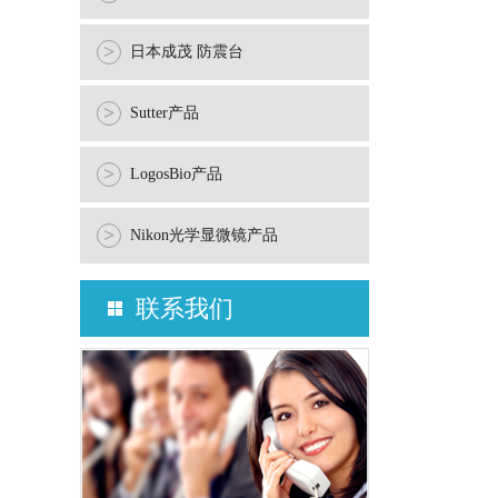
>
日本成茂 防震台
>
Sutter产品
>
LogosBio产品
>
Nikon光学显微镜产品
联系我们